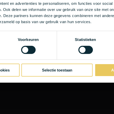
ent en advertenties te personaliseren, om functies voor social
. Ook delen we informatie over uw gebruik van onze site met on
e. Deze partners kunnen deze gegevens combineren met andere i
erzameld op basis van uw gebruik van hun services.
ir target audience so they can convince them to register themselves o
Voorkeuren
Statistieken
in Antwerp during the week of mobilitity 2021:
Zuiderburen Festival and
generation for POPPY?
ookies
Selectie toestaan
A