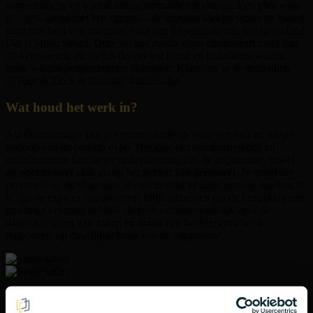
surrealistische en vooral instagrammable fotodecors. Een plek waar
je – gewapend met een camera – de mooiste kiekjes schiet en buiten
stapt met heel wat materiaal voor een jaloersmakende Instagramfeed.
Dat is Smile Safari. Deze sociaal media expo combineert meer dan
20 verrassende en stylish decors vol kunst en installaties waarin
jouw wildste poseerdromen uitkomen. Klaar om ze te ontdekken
@Tour & Taxis in Brussel? #smilesafari
Wat houd het werk in?
Als floormanager ben je verantwoordelijk voor een vlot en soepel
verloop van de pop-up expo. Het gaat om een uitvoerende en
coördinerende functie ter ondersteuning van de organisatie, zowel
op operationeel vlak als op het gebied van personeel. Je stuurt het
personeel op de vloer aan, je overziet dat er altijd genoeg mankracht
is, dat de expo er ‘instaworthy’ blijft uitzien en dat de bezoekers een
prachtige ervaring hebben. Je bent verantwoordelijk voor de
dagelijkse gang van zaken en houdt een helikopterview en
rapporteert op dagelijkse basis van de organisatie.
Wat zijn de verantwoordelijkheden