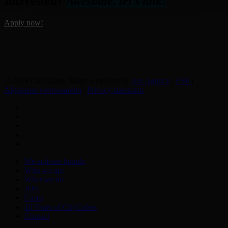
Interested?
Awesome, let’s talk!
Apply now!
© 2026 CityCubes. Made with love by
Are Agency
|
ESF
|
Algemene voorwaarden
|
Privacy statement
facebook
linkedin
youtube
instagram
tiktok
Close
We activate brands
Menu
Who we are
What we do
Jobs
Cases
10 Years of CityCubes
Contact