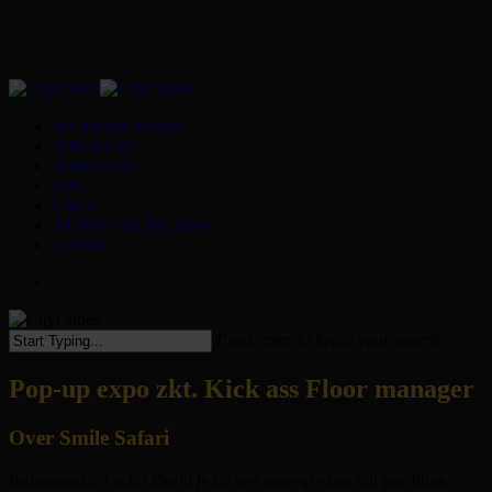
Skip
to
main
content
Menu
We activate brands
Who we are
What we do
Jobs
Cases
10 Years of CityCubes
Contact
facebook
linkedin
youtube
instagram
tiktok
Press enter to begin your search
Close
Search
Pop-up expo zkt. Kick ass Floor manager
Over Smile Safari
Instagram in ’t echt! Beeld je in: een pop-up expo vol prachtige,