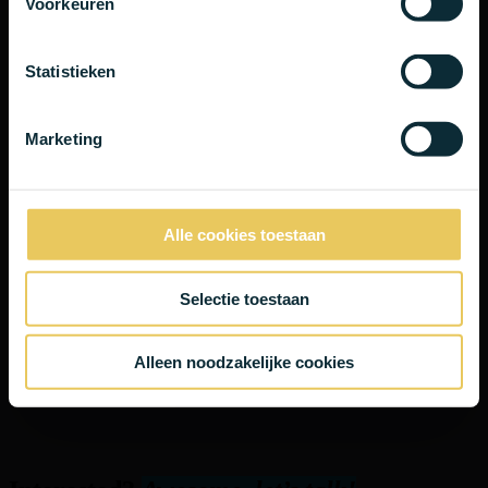
2 oktober t.e.m. 12 januari
Voorkeuren
Open van woensdag tem zondag
Eventuele event na openingsuren
Leidinggeven
Statistieken
Teamplayer
Kant -en service gerichtheid
Stressbestendig
Proactief
Marketing
Stiptheid
Gestructureerd
Communicatief vaardig in NL, FR, ENG
Nice to have: woonplaats te Brussel
Alle cookies toestaan
#Dreamjob?
Selectie toestaan
Stuur dan snel jouw sollicitatiebrief of videoboodschap voorzien van
CV voor
1 augustus 2019
naar
info@smilesafari.be
Alleen noodzakelijke cookies